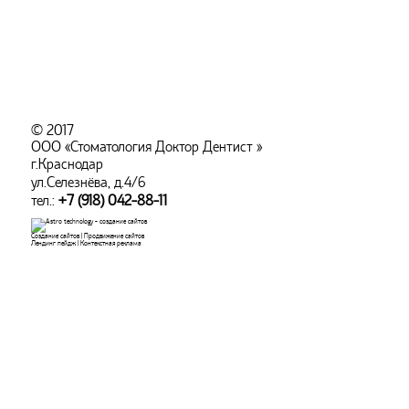
© 2017
ООО «Стоматология Доктор Дентист »
г.Краснодар
ул.Селезнёва, д.4/6
тел.:
+7 (918) 042-88-11
Создание сайтов
|
Продвижение сайтов
Лендинг пейдж
|
Контекстная реклама